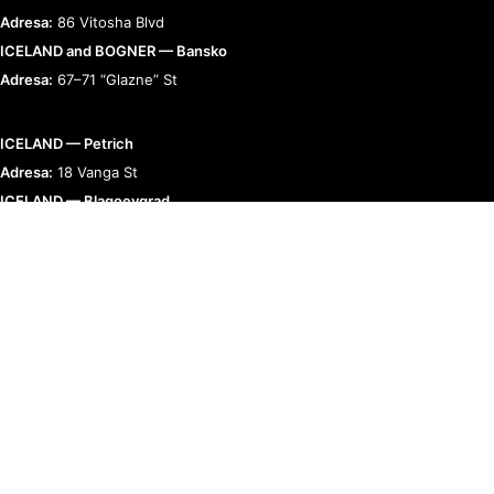
Adresa:
86 Vitosha Blvd
ICELAND and BOGNER — Bansko
Adresa:
67–71 “Glazne” St
ICELAND — Petrich
Adresa:
18 Vanga St
ICELAND — Blagoevgrad
Adresa:
9 “Raiko Daskalov” St
BOGNER — Romania
Adresa:
Bucharest, Calea 13 Septembrie 90
RELAȚII CU CLIENȚII
TERMENI ȘI POLITICI
COMPANIE