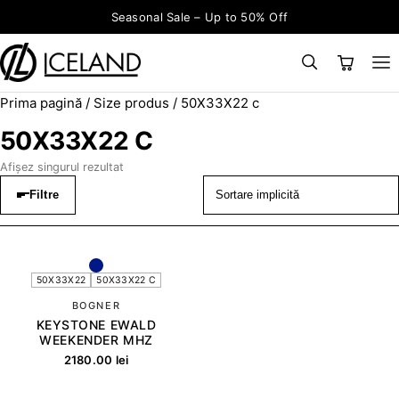
Sari la conținut
Seasonal Sale – Up to 50% Off
Prima pagină
/ Size produs / 50X33X22 c
×
CAUTĂ
Search for:
50X33X22 C
Afișez singurul rezultat
Filtre
50X33X22
50X33X22 C
BOGNER
KEYSTONE EWALD
WEEKENDER MHZ
2180.00
lei