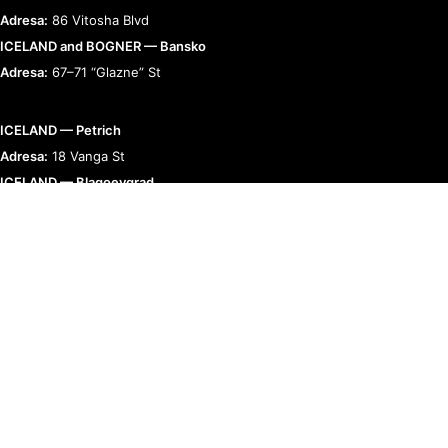
Adresa:
86 Vitosha Blvd
ICELAND and BOGNER — Bansko
Adresa:
67–71 “Glazne” St
ICELAND — Petrich
Adresa:
18 Vanga St
ICELAND — Blagoevgrad
Adresa:
9 “Raiko Daskalov” St
BOGNER — Romania
Adresa:
Bucharest, Calea 13 Septembrie 90
RELAȚII CU CLIENȚII
TERMENI ȘI POLITICI
COMPANIE