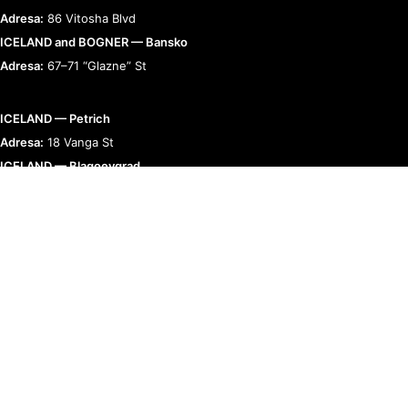
Adresa:
86 Vitosha Blvd
ICELAND and BOGNER — Bansko
Adresa:
67–71 “Glazne” St
ICELAND — Petrich
Adresa:
18 Vanga St
ICELAND — Blagoevgrad
Adresa:
9 “Raiko Daskalov” St
BOGNER — Romania
Adresa:
Bucharest, Calea 13 Septembrie 90
RELAȚII CU CLIENȚII
TERMENI ȘI POLITICI
COMPANIE