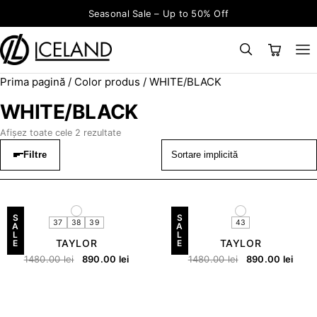
Sari la conținut
Seasonal Sale – Up to 50% Off
Prima pagină
/ Color produs / WHITE/BLACK
×
CAUTĂ
Search for:
WHITE/BLACK
Afișez toate cele 2 rezultate
Filtre
S
S
37
38
39
43
A
A
L
L
TAYLOR
TAYLOR
E
E
1480.00
lei
890.00
lei
1480.00
lei
890.00
lei