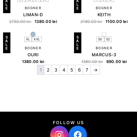
A
A
L
L
E
BOGNER
E
BOGNER
LIMAN-D
KEITH
2750.00
lei
1380.00
lei
2180.00
lei
1100.00
lei
S
S
XL
XXL
50
52
A
A
L
L
E
BOGNER
E
BOGNER
OURI
MARCUS-3
1380.00
lei
1380.00
lei
690.00
lei
1
2
3
4
5
6
7
→
FOLLOW US