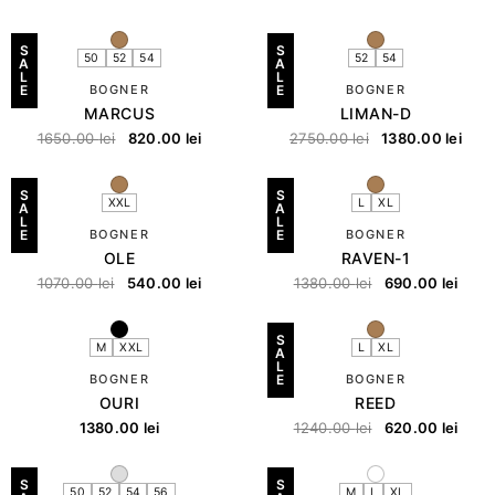
S
S
50
52
54
52
54
A
A
L
L
E
BOGNER
E
BOGNER
MARCUS
LIMAN-D
1650.00
lei
820.00
lei
2750.00
lei
1380.00
lei
S
S
XXL
L
XL
A
A
L
L
E
BOGNER
E
BOGNER
OLE
RAVEN-1
1070.00
lei
540.00
lei
1380.00
lei
690.00
lei
S
M
XXL
L
XL
A
L
BOGNER
E
BOGNER
OURI
REED
1380.00
lei
1240.00
lei
620.00
lei
S
S
50
52
54
56
M
L
XL