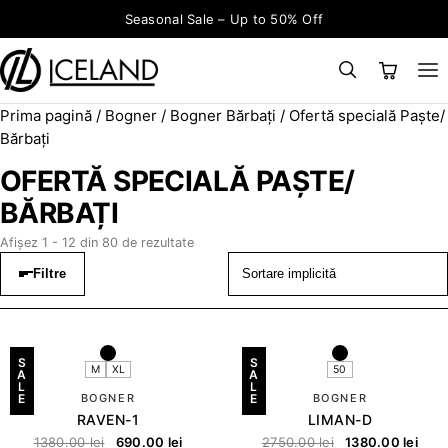
Sari la conținut
Seasonal Sale – Up to 50% Off
Prima pagină
/
Bogner
/
Bogner Bărbați
/ Ofertă specială Paște/
×
CAUTĂ
Search for:
Bărbați
OFERTĂ SPECIALĂ PAȘTE/
BĂRBAȚI
Afișez 1 - 12 din 80 de rezultate
Filtre
S
S
M
XL
50
A
A
L
L
E
BOGNER
E
BOGNER
RAVEN-1
LIMAN-D
1380.00
lei
690.00
lei
2750.00
lei
1380.00
lei