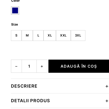
Color
Size
S
M
L
XL
XXL
3XL
Cantitate FRANZ 11
−
+
ADAUGĂ ÎN COȘ
DESCRIERE
DETALII PRODUS