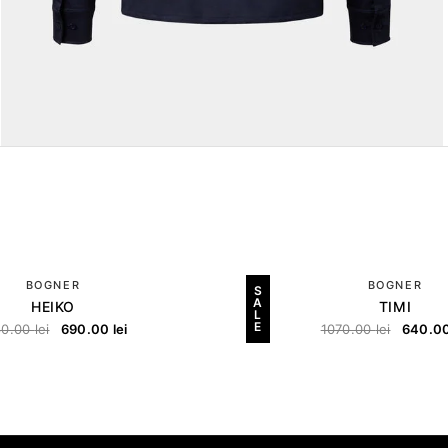
BOGNER
BOGNER
S
A
HEIKO
TIMI
L
E
80.00
lei
690.00
lei
1070.00
lei
640.0