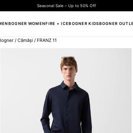
Seasonal Sale – Up to 50% Off
MEN
BOGNER WOMEN
FIRE + ICE
BOGNER KIDS
BOGNER OUTL
 Bogner
/
Cămăși
/ FRANZ 11
×
CAUTĂ