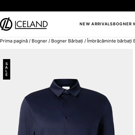
Sari la conținut
NEW ARRIVALS
BOGNER 
Prima pagină
/
Bogner
/
Bogner Bărbați
/
Îmbrăcăminte bărbați
Search for:
S
A
L
E