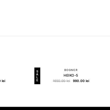
BOGNER
S
A
HEIKO-5
L
E
0
lei
1650.00
lei
990.00
lei