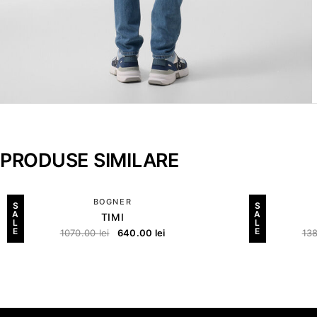
PRODUSE SIMILARE
BOGNER
S
S
A
A
TIMI
L
L
E
E
1070.00
lei
640.00
lei
13