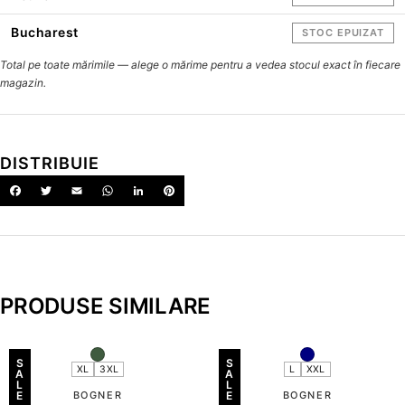
Bucharest
STOC EPUIZAT
Total pe toate mărimile — alege o mărime pentru a vedea stocul exact în fiecare
magazin.
DISTRIBUIE
PRODUSE SIMILARE
S
S
XL
3XL
L
XXL
A
A
L
L
E
BOGNER
E
BOGNER