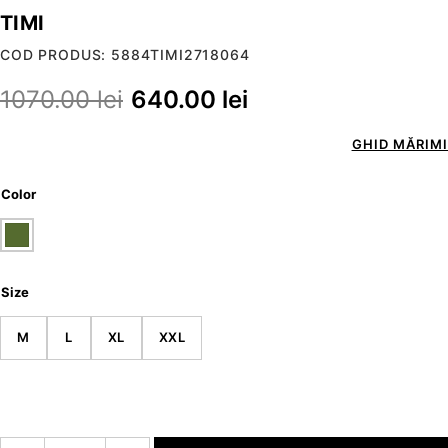
TIMI
COD PRODUS: 5884TIMI2718064
1070.00
lei
640.00
lei
GHID MĂRIMI
Color
Size
M
L
XL
XXL
Cantitate TIMI