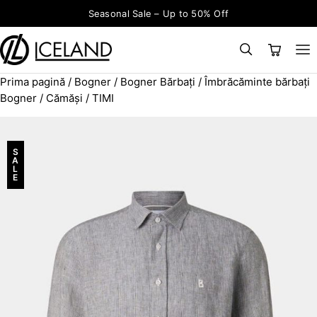
Sari la conținut
Seasonal Sale – Up to 50% Off
Prima pagină
/
Bogner
/
Bogner Bărbați
/
Îmbrăcăminte bărbați
×
CAUTĂ
Search for:
Bogner
/
Cămăși
/ TIMI
S
A
L
E