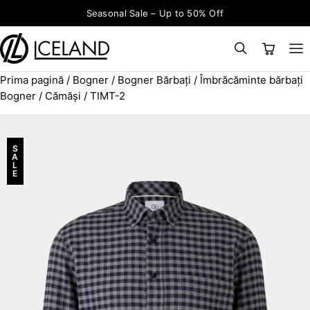
Sari la conținut
Seasonal Sale – Up to 50% Off
Prima pagină
/
Bogner
/
Bogner Bărbați
/
Îmbrăcăminte bărbați
×
CAUTĂ
Search for:
Bogner
/
Cămăși
/ TIMT-2
S
A
L
E