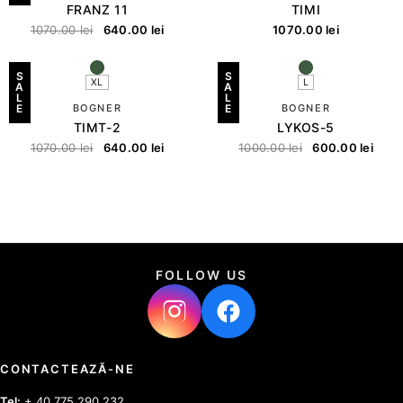
FRANZ 11
TIMI
1070.00
lei
640.00
lei
1070.00
lei
S
S
XL
L
A
A
L
L
E
BOGNER
E
BOGNER
TIMT-2
LYKOS-5
1070.00
lei
640.00
lei
1000.00
lei
600.00
lei
FOLLOW US
CONTACTEAZĂ-NE
Tel:
+ 40 775 290 232