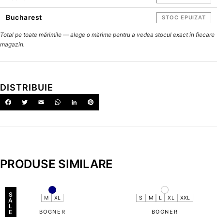
Bucharest
STOC EPUIZAT
Total pe toate mărimile — alege o mărime pentru a vedea stocul exact în fiecare
magazin.
DISTRIBUIE
PRODUSE SIMILARE
S
M
XL
S
M
L
XL
XXL
A
L
E
BOGNER
BOGNER