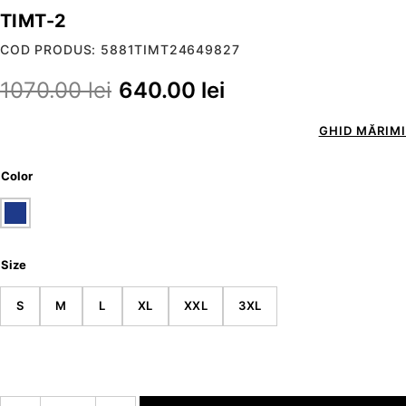
TIMT-2
COD PRODUS: 5881TIMT24649827
1070.00
lei
640.00
lei
GHID MĂRIMI
Color
Size
S
M
L
XL
XXL
3XL
Cantitate TIMT-2