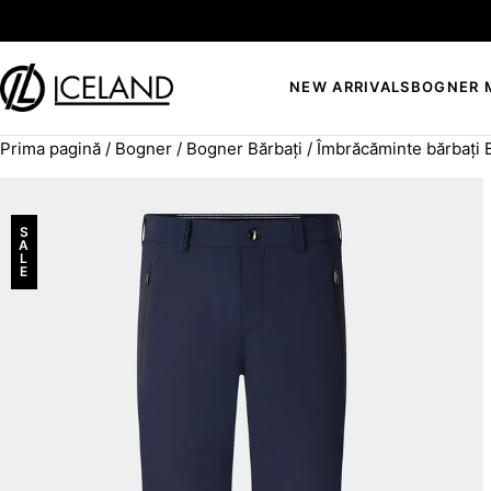
Sari la conținut
NEW ARRIVALS
BOGNER 
Prima pagină
/
Bogner
/
Bogner Bărbați
/
Îmbrăcăminte bărbați
Search for:
S
A
L
E