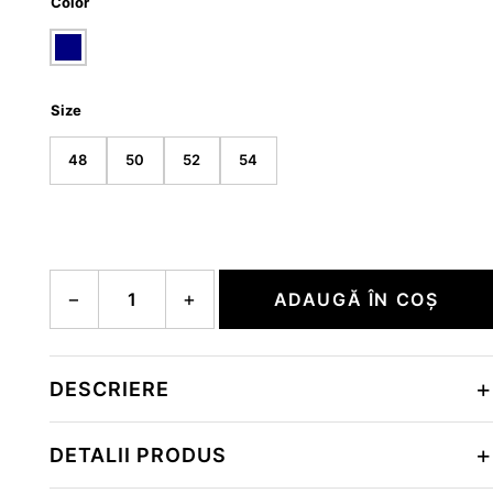
Color
Size
48
50
52
54
Cantitate NAHIL
−
+
ADAUGĂ ÎN COȘ
DESCRIERE
DETALII PRODUS