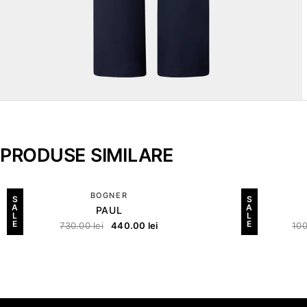
PRODUSE SIMILARE
BOGNER
S
S
A
A
PAUL
L
L
E
E
730.00
lei
440.00
lei
10