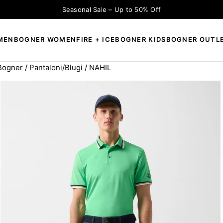
Seasonal Sale – Up to 50% Off
MEN
BOGNER WOMEN
FIRE + ICE
BOGNER KIDS
BOGNER OUTL
 Bogner
/
Pantaloni/Blugi
/ NAHIL
×
CAUTĂ