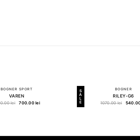
BOGNER SPORT
BOGNER
S
A
VAREN
RILEY-G6
L
E
00.00
lei
700.00
lei
1070.00
lei
540.0