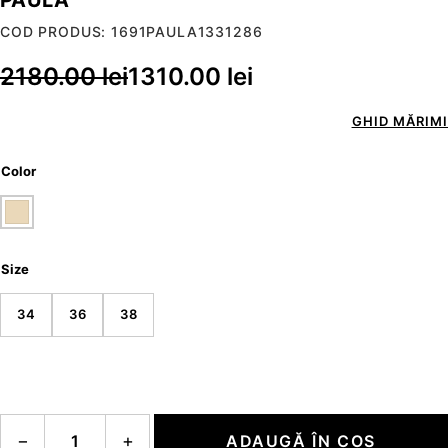
COD PRODUS: 1691PAULA1331286
2180.00
lei
1310.00
lei
GHID MĂRIMI
Color
Size
34
36
38
Cantitate PAULA
−
+
ADAUGĂ ÎN COȘ