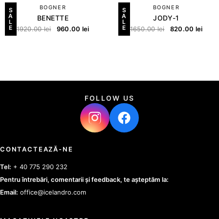
BOGNER
BOGNER
S
S
A
A
BENETTE
JODY-1
L
L
E
E
1920.00
lei
960.00
lei
1650.00
lei
820.00
lei
FOLLOW US
CONTACTEAZĂ-NE
Tel:
+ 40 775 290 232
Pentru întrebări, comentarii și feedback, te așteptăm la:
Email:
office@icelandro.com