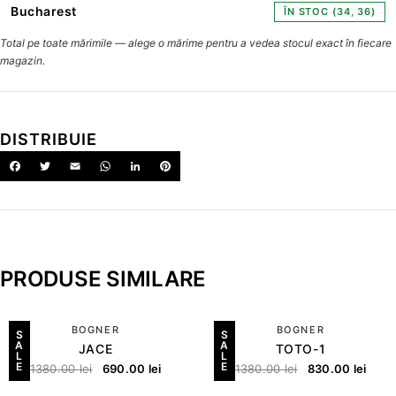
Bucharest
ÎN STOC (34, 36)
Total pe toate mărimile — alege o mărime pentru a vedea stocul exact în fiecare
magazin.
DISTRIBUIE
PRODUSE SIMILARE
BOGNER
BOGNER
S
S
A
A
JACE
TOTO-1
L
L
E
E
1380.00
lei
690.00
lei
1380.00
lei
830.00
lei