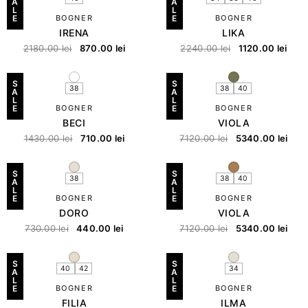
A
A
L
L
E
BOGNER
E
BOGNER
IRENA
LIKA
2180.00
lei
870.00
lei
2240.00
lei
1120.00
lei
S
S
38
38
40
A
A
L
L
E
BOGNER
E
BOGNER
BECI
VIOLA
1430.00
lei
710.00
lei
7120.00
lei
5340.00
lei
S
S
38
38
40
A
A
L
L
E
BOGNER
E
BOGNER
DORO
VIOLA
730.00
lei
440.00
lei
7120.00
lei
5340.00
lei
S
S
40
42
34
A
A
L
L
E
BOGNER
E
BOGNER
FILIA
ILMA