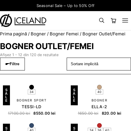
Sari la conținut
Seasonal Sale – Up to 50% Off
Prima pagină
/
Bogner
/
Bogner Femei
/ Bogner Outlet/Femei
×
CAUTĂ
Search for:
BOGNER OUTLET/FEMEI
Afișez 1 - 12 din 120 de rezultate
Filtre
S
S
34
40
A
A
L
L
E
BOGNER SPORT
E
BOGNER
TESSI-LD
ELLA-2
17100.00
lei
8550.00
lei
1650.00
lei
820.00
lei
S
S
40
34
36
40